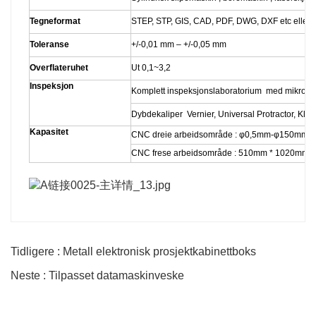
Tegneformat
STEP, STP, GIS, CAD, PDF, DWG, DXF etc eller 
Toleranse
+/-0,01 mm – +/-0,05 mm
Overflateruhet
Ut 0,1~3,2
Inspeksjon
Komplett inspeksjonslaboratorium med mikromete
Dybdekaliper Vernier, Universal Protractor, Klo
Kapasitet
CNC dreie arbeidsområde : φ0,5mm-φ150mm 
CNC frese arbeidsområde : 510mm * 1020mm 
Tidligere : Metall elektronisk prosjektkabinettboks
Neste : Tilpasset datamaskinveske