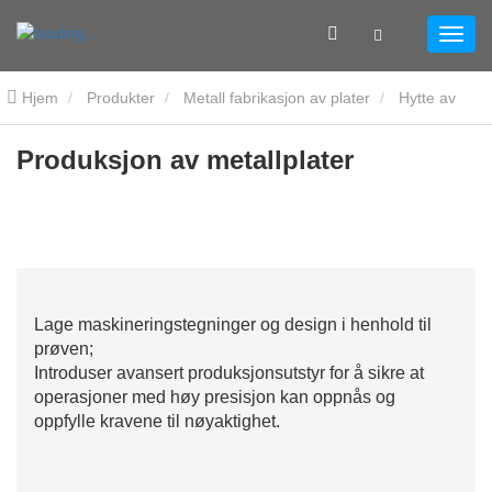
Hjem
Produkter
Metall fabrikasjon av plater
Hytte av
metallplater
Produksjon av metallplater
Produksjon av metallplater
Lage maskineringstegninger og design i henhold til
prøven;
Introduser avansert produksjonsutstyr for å sikre at
operasjoner med høy presisjon kan oppnås og
oppfylle kravene til nøyaktighet.