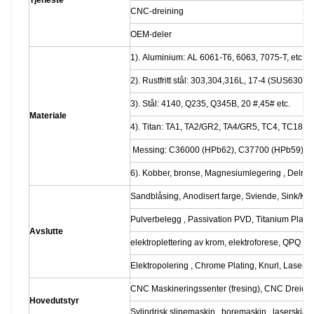
Tjeneste
CNC-dreining
OEM-deler
1). Aluminium: AL 6061-T6, 6063, 7075-T, etc.
2). Rustfritt stål: 303,304,316L, 17-4 (SUS630) e
3). Stål: 4140, Q235, Q345B, 20 #,45# etc.
Materiale
4). Titan: TA1, TA2/GR2, TA4/GR5, TC4, TC18, et
Messing: C36000 (HPb62), C37700 (HPb59), C
6). Kobber, bronse, Magnesiumlegering , Delrin, 
Sandblåsing, Anodisert farge, Sviende, Sink/Ka
Pulverbelegg , Passivation PVD, Titanium Platin
Avslutte
elektroplettering av krom, elektroforese, QPQ 
Elektropolering , Chrome Plating, Knurl, Laser et
CNC Maskineringssenter (fresing), CNC Dreiebe
Hovedutstyr
Sylindrisk slipemaskin , boremaskin , laserskjæ