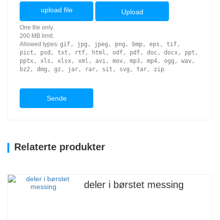
upload file
Upload
One file only.
200 MB limit.
Allowed types:
gif, jpg, jpeg, png, bmp, eps, tif,
pict, psd, txt, rtf, html, odf, pdf, doc, docx, ppt,
pptx, xls, xlsx, xml, avi, mov, mp3, mp4, ogg, wav,
bz2, dmg, gz, jar, rar, sit, svg, tar, zip
.
Sende
Relaterte produkter
deler i børstet messing