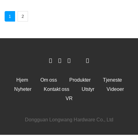
1
2
Hjem
Om oss
Produkter
Tjeneste
Nyheter
Kontakt oss
Utstyr
Videoer
VR
Dongguan Longwang Hardware Co., Ltd