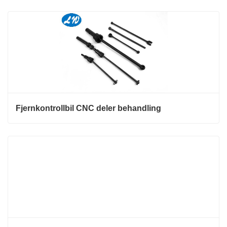
Fjernkontrollbil CNC deler behandling