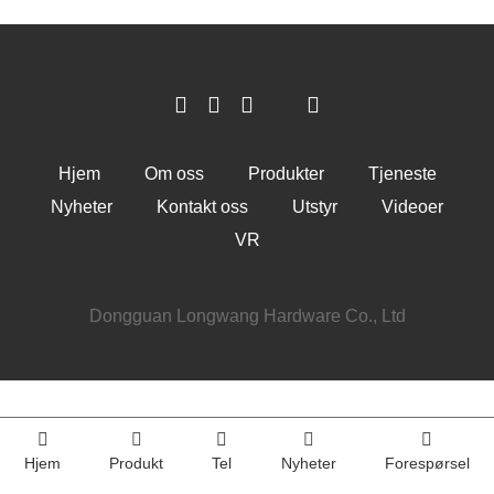
Hjem
Om oss
Produkter
Tjeneste
Nyheter
Kontakt oss
Utstyr
Videoer
VR
Dongguan Longwang Hardware Co., Ltd
Hjem
Produkt
Tel
Nyheter
Forespørsel