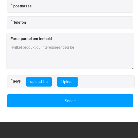
postkasse
Telefon
Forespørsel om innhold
附件
upload file
Upload
Sende