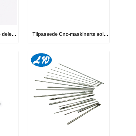
Varmselgende mekaniske deler Behandling av akseldeler
Tilpassede Cnc-maskinerte solide mekaniske aksler
Varmselgende mekaniske deler Behandling av akseldeler
Tilpassede Cnc-maskinerte solide mekaniske aksler
Kontakt nå