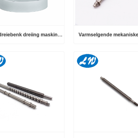
CNC dreiebenk dreiing maskinbearbeidet aluminium tegning deler
CNC dreiebenk dreiing maskinbearbeidet aluminium tegning deler
kt nå
Kontakt nå