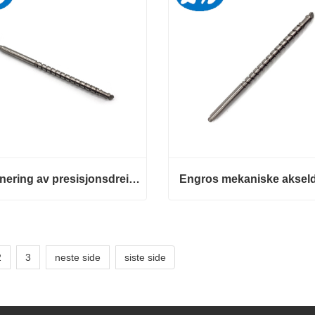
Maskinering av presisjonsdreiende deler Mekaniske akseldeler
Maskinering av presisjonsdreiende deler Mekaniske akseldeler
kt nå
Kontakt nå
2
3
neste side
siste side