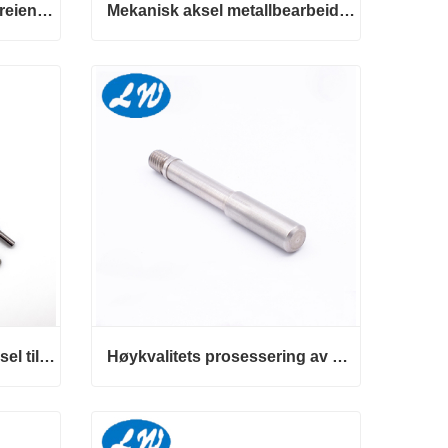
Tilpasset høypresisjonsdreiende Cnc-dreiende mekanisk aksel
Mekanisk aksel metallbearbeidende utskriftsmaskin
Tilpasset høypresisjonsdreiende Cnc-dreiende mekanisk aksel
Mekanisk aksel metallbearbeidende utskriftsmaskin
Kontakt nå
Høykvalitets mekanisk aksel tilpasset behandling
Høykvalitets prosessering av mekanisk akselmotorakseldeler
Høykvalitets mekanisk aksel tilpasset behandling
Høykvalitets prosessering av mekanisk akselmotorakseldeler
Kontakt nå