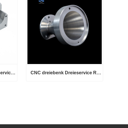
CNC metallbearbeidingsservice Maskinerte aluminiumsdeler
CNC dreiebenk Dreieservice Rustfritt stål dreiedeler
CNC metallbearbeidingsservice Maskinerte aluminiumsdeler
CNC dreiebenk Dreieservice Rustfritt stål dreiedeler
Kontakt nå