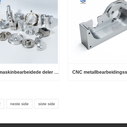
CNC maskinbearbeidede deler CNC maskinbearbeiding stål
CNC maskinbearbeidede deler CNC maskinbearbeiding stål
kt nå
Kontakt nå
2
neste side
siste side