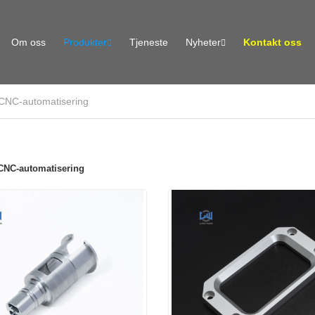
Om oss
Produkter
Tjeneste
Nyheter
Kontakt oss
 CNC-automatisering
 CNC-automatisering