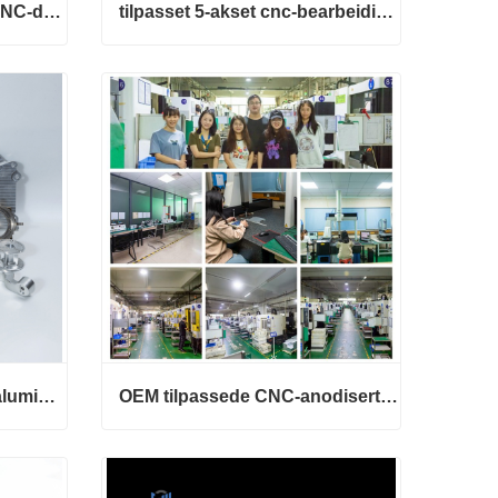
Høypresisjon presisjon CNC-dreiing av rustfritt stål metalldeler
tilpasset 5-akset cnc-bearbeiding fresedeler polert
Høypresisjon presisjon CNC-dreiing av rustfritt stål metalldeler
tilpasset 5-akset cnc-bearbeiding fresedeler polert
Kontakt nå
CNC-fresing maskinerte aluminiumsbasedeler
OEM tilpassede CNC-anodiserte presisjonsdeler i aluminium
CNC-fresing maskinerte aluminiumsbasedeler
OEM tilpassede CNC-anodiserte presisjonsdeler i aluminium
Kontakt nå