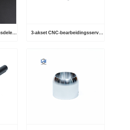
Produksjon av aluminiumsdeler med spesialtilpasset metallbase
3-akset CNC-bearbeidingsservice Aluminium presisjonsdeler
Produksjon av aluminiumsdeler med spesialtilpasset metallbase
3-akset CNC-bearbeidingsservice Aluminium presisjonsdeler
Kontakt nå