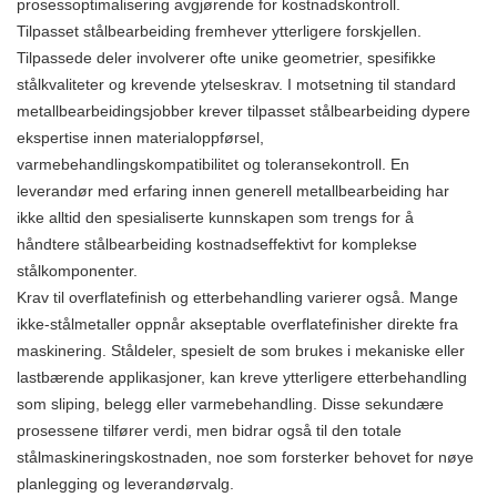
prosessoptimalisering avgjørende for kostnadskontroll.
Tilpasset stålbearbeiding fremhever ytterligere forskjellen.
Tilpassede deler involverer ofte unike geometrier, spesifikke
stålkvaliteter og krevende ytelseskrav. I motsetning til standard
metallbearbeidingsjobber krever tilpasset stålbearbeiding dypere
ekspertise innen materialoppførsel,
varmebehandlingskompatibilitet og toleransekontroll. En
leverandør med erfaring innen generell metallbearbeiding har
ikke alltid den spesialiserte kunnskapen som trengs for å
håndtere stålbearbeiding kostnadseffektivt for komplekse
stålkomponenter.
Krav til overflatefinish og etterbehandling varierer også. Mange
ikke-stålmetaller oppnår akseptable overflatefinisher direkte fra
maskinering. Ståldeler, spesielt de som brukes i mekaniske eller
lastbærende applikasjoner, kan kreve ytterligere etterbehandling
som sliping, belegg eller varmebehandling. Disse sekundære
prosessene tilfører verdi, men bidrar også til den totale
stålmaskineringskostnaden, noe som forsterker behovet for nøye
planlegging og leverandørvalg.