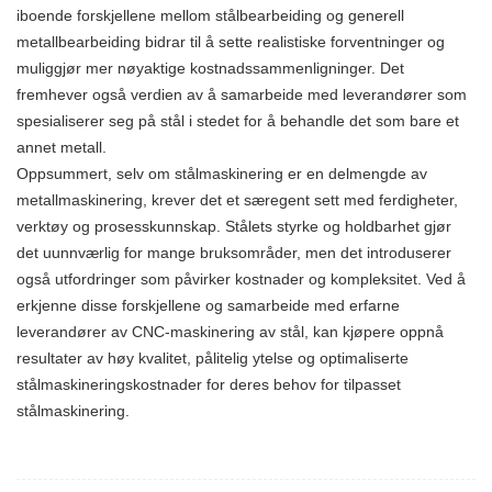
iboende forskjellene mellom stålbearbeiding og generell
metallbearbeiding bidrar til å sette realistiske forventninger og
muliggjør mer nøyaktige kostnadssammenligninger. Det
fremhever også verdien av å samarbeide med leverandører som
spesialiserer seg på stål i stedet for å behandle det som bare et
annet metall.
Oppsummert, selv om stålmaskinering er en delmengde av
metallmaskinering, krever det et særegent sett med ferdigheter,
verktøy og prosesskunnskap. Stålets styrke og holdbarhet gjør
det uunnværlig for mange bruksområder, men det introduserer
også utfordringer som påvirker kostnader og kompleksitet. Ved å
erkjenne disse forskjellene og samarbeide med erfarne
leverandører av CNC-maskinering av stål, kan kjøpere oppnå
resultater av høy kvalitet, pålitelig ytelse og optimaliserte
stålmaskineringskostnader for deres behov for tilpasset
stålmaskinering.