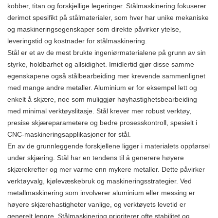
kobber, titan og forskjellige legeringer. Stålmaskinering fokuserer
derimot spesifikt på stålmaterialer, som hver har unike mekaniske
og maskineringsegenskaper som direkte påvirker ytelse,
leveringstid og kostnader for stålmaskinering.
Stål er et av de mest brukte ingeniørmaterialene på grunn av sin
styrke, holdbarhet og allsidighet. Imidlertid gjør disse samme
egenskapene også stålbearbeiding mer krevende sammenlignet
med mange andre metaller. Aluminium er for eksempel lett og
enkelt å skjære, noe som muliggjør høyhastighetsbearbeiding
med minimal verktøyslitasje. Stål krever mer robust verktøy,
presise skjæreparametere og bedre prosesskontroll, spesielt i
CNC-maskineringsapplikasjoner for stål.
En av de grunnleggende forskjellene ligger i materialets oppførsel
under skjæring. Stål har en tendens til å generere høyere
skjærekrefter og mer varme enn mykere metaller. Dette påvirker
verktøyvalg, kjølevæskebruk og maskineringsstrategier. Ved
metallmaskinering som involverer aluminium eller messing er
høyere skjærehastigheter vanlige, og verktøyets levetid er
generelt lengre. Stålmaskinering prioriterer ofte stabilitet og