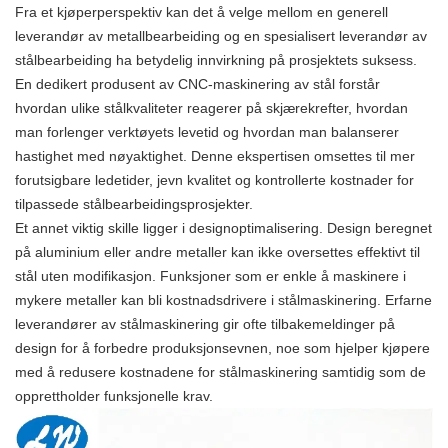
Fra et kjøperperspektiv kan det å velge mellom en generell
leverandør av metallbearbeiding og en spesialisert leverandør av
stålbearbeiding ha betydelig innvirkning på prosjektets suksess.
En dedikert produsent av CNC-maskinering av stål forstår
hvordan ulike stålkvaliteter reagerer på skjærekrefter, hvordan
man forlenger verktøyets levetid og hvordan man balanserer
hastighet med nøyaktighet. Denne ekspertisen omsettes til mer
forutsigbare ledetider, jevn kvalitet og kontrollerte kostnader for
tilpassede stålbearbeidingsprosjekter.
Et annet viktig skille ligger i designoptimalisering. Design beregnet
på aluminium eller andre metaller kan ikke oversettes effektivt til
stål uten modifikasjon. Funksjoner som er enkle å maskinere i
mykere metaller kan bli kostnadsdrivere i stålmaskinering. Erfarne
leverandører av stålmaskinering gir ofte tilbakemeldinger på
design for å forbedre produksjonsevnen, noe som hjelper kjøpere
med å redusere kostnadene for stålmaskinering samtidig som de
opprettholder funksjonelle krav.