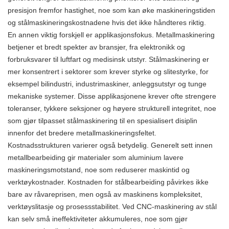
presisjon fremfor hastighet, noe som kan øke maskineringstiden
og stålmaskineringskostnadene hvis det ikke håndteres riktig.
En annen viktig forskjell er applikasjonsfokus. Metallmaskinering
betjener et bredt spekter av bransjer, fra elektronikk og
forbruksvarer til luftfart og medisinsk utstyr. Stålmaskinering er
mer konsentrert i sektorer som krever styrke og slitestyrke, for
eksempel bilindustri, industrimaskiner, anleggsutstyr og tunge
mekaniske systemer. Disse applikasjonene krever ofte strengere
toleranser, tykkere seksjoner og høyere strukturell integritet, noe
som gjør tilpasset stålmaskinering til en spesialisert disiplin
innenfor det bredere metallmaskineringsfeltet.
Kostnadsstrukturen varierer også betydelig. Generelt sett innen
metallbearbeiding gir materialer som aluminium lavere
maskineringsmotstand, noe som reduserer maskintid og
verktøykostnader. Kostnaden for stålbearbeiding påvirkes ikke
bare av råvareprisen, men også av maskinens kompleksitet,
verktøyslitasje og prosessstabilitet. Ved CNC-maskinering av stål
kan selv små ineffektiviteter akkumuleres, noe som gjør