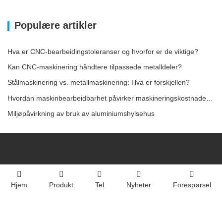
Populære artikler
Hva er CNC-bearbeidingstoleranser og hvorfor er de viktige?
Kan CNC-maskinering håndtere tilpassede metalldeler?
Stålmaskinering vs. metallmaskinering: Hva er forskjellen?
Hvordan maskinbearbeidbarhet påvirker maskineringskostnadene for stål
Miljøpåvirkning av bruk av aluminiumshylsehus
Hjem
Produkt
Tel
Nyheter
Forespørsel
Hjem
Om oss
Produkter
Tjeneste
Nyheter
Kontakt oss
Utstyr
Videoer