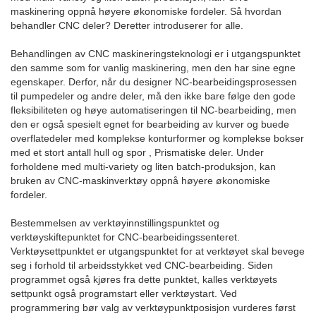
maskinering oppnå høyere økonomiske fordeler. Så hvordan
behandler CNC deler? Deretter introduserer for alle.
Behandlingen av CNC maskineringsteknologi er i utgangspunktet
den samme som for vanlig maskinering, men den har sine egne
egenskaper. Derfor, når du designer NC-bearbeidingsprosessen
til pumpedeler og andre deler, må den ikke bare følge den gode
fleksibiliteten og høye automatiseringen til NC-bearbeiding, men
den er også spesielt egnet for bearbeiding av kurver og buede
overflatedeler med komplekse konturformer og komplekse bokser
med et stort antall hull og spor , Prismatiske deler. Under
forholdene med multi-variety og liten batch-produksjon, kan
bruken av CNC-maskinverktøy oppnå høyere økonomiske
fordeler.
Bestemmelsen av verktøyinnstillingspunktet og
verktøyskiftepunktet for CNC-bearbeidingssenteret.
Verktøysettpunktet er utgangspunktet for at verktøyet skal bevege
seg i forhold til arbeidsstykket ved CNC-bearbeiding. Siden
programmet også kjøres fra dette punktet, kalles verktøyets
settpunkt også programstart eller verktøystart. Ved
programmering bør valg av verktøypunktposisjon vurderes først