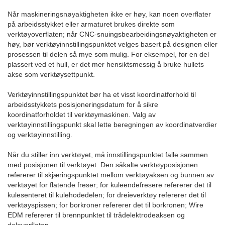
Når maskineringsnøyaktigheten ikke er høy, kan noen overflater
på arbeidsstykket eller armaturet brukes direkte som
verktøyoverflaten; når CNC-snuingsbearbeidingsnøyaktigheten er
høy, bør verktøyinnstillingspunktet velges basert på designen eller
prosessen til delen så mye som mulig. For eksempel, for en del
plassert ved et hull, er det mer hensiktsmessig å bruke hullets
akse som verktøysettpunkt.
Verktøyinnstillingspunktet bør ha et visst koordinatforhold til
arbeidsstykkets posisjoneringsdatum for å sikre
koordinatforholdet til verktøymaskinen. Valg av
verktøyinnstillingspunkt skal lette beregningen av koordinatverdier
og verktøyinnstilling.
Når du stiller inn verktøyet, må innstillingspunktet falle sammen
med posisjonen til verktøyet. Den såkalte verktøyposisjonen
refererer til skjæringspunktet mellom verktøyaksen og bunnen av
verktøyet for flatende freser; for kuleendefresere refererer det til
kulesenteret til kulehodedelen; for dreieverktøy refererer det til
verktøyspissen; for borkroner refererer det til borkronen; Wire
EDM refererer til brennpunktet til trådelektrodeaksen og