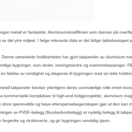
gan metall er fantastisk. Aluminiumoksidfilmen som dannes på overfl
av det ytre miljøet. I følge relevante data er det årlige tykkelsestapet 
år. Denne utmerkede holdbarheten har gjort takpaneler av aluminium 
ffentlige bygninger, som skoler, treningssentre og svømmebassenger. På
 en følelse av smidighet og eleganse til bygningen med sin lette holdni
ll takpaneler beviser ytterligere deres uunnværlige rolle innen kons
fra kommersielle komplekser til high-end boligprosjekter, aluminium m
 store spennvidde og høye etterspørselsegenskaper gjør at den kan 
etningen av PVDF-belegg (fluorkarbonbelegg) et nydelig belegg til takpa
rgerike og strukturerte, og gir bygningen uendelig sjarm.