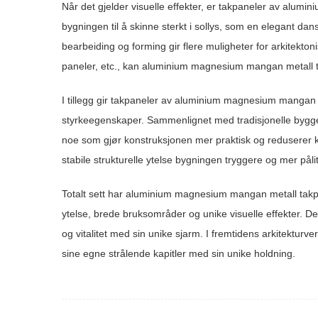
Når det gjelder visuelle effekter, er takpaneler av alum
bygningen til å skinne sterkt i sollys, som en elegant da
bearbeiding og forming gir flere muligheter for arkitekto
paneler, etc., kan aluminium magnesium mangan metall takp
I tillegg gir takpaneler av aluminium magnesium mangan 
styrkeegenskaper. Sammenlignet med tradisjonelle bygge
noe som gjør konstruksjonen mer praktisk og reduserer k
stabile strukturelle ytelse bygningen tryggere og mer pålit
Totalt sett har aluminium magnesium mangan metall takpa
ytelse, brede bruksområder og unike visuelle effekter. De
og vitalitet med sin unike sjarm. I fremtidens arkitektur
sine egne strålende kapitler med sin unike holdning.