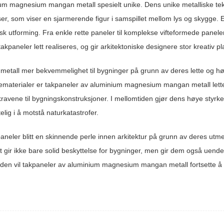
inium magnesium mangan metall spesielt unike. Dens unike metalliske tek
nser, som viser en sjarmerende figur i samspillet mellom lys og skygge. 
nisk utforming. Fra enkle rette paneler til komplekse vifteformede panel
aneler lett realiseres, og gir arkitektoniske designere stor kreativ pl
metall mer bekvemmelighet til bygninger på grunn av deres lette og h
materialer er takpaneler av aluminium magnesium mangan metall letter
ravene til bygningskonstruksjoner. I mellomtiden gjør dens høye styrk
elig i å motstå naturkatastrofer.
neler blitt en skinnende perle innen arkitektur på grunn av deres utm
t gir ikke bare solid beskyttelse for bygninger, men gir dem også uende
verden vil takpaneler av aluminium magnesium mangan metall fortsette å 