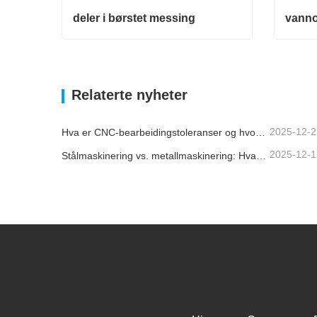
deler i børstet messing
vanno
deler i børstet messing
vannov
Kontakt nå
Konta
Relaterte nyheter
2025-12-2
Hva er CNC-bearbeidingstoleranser og hvorfor er de viktige?
2025-12-1
Stålmaskinering vs. metallmaskinering: Hva er forskjellen?