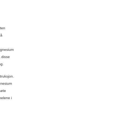
aten
på
magnesium
 disse
ng.
truksjon.
agnesium
møte
nelene i