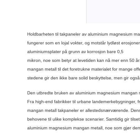
Holdbarheten til takpaneler av aluminium magnesium man
fungerer som en lojal vokter, og motstår lydløst erosjonen 
aluminiumsplater på grunn av korrosjon bare 0,5
mikron, noe som betyr at levetiden kan nå mer enn 50 
mangan metall til det foretrukne materialet for mange o
stedene gir den ikke bare solid beskyttelse, men gir også
Den utbredte bruken av aluminium magnesium mangan meta
Fra high-end fabrikker til urbane landemerkebygninger, 
mangan metall takpaneler er allestedsnærværende. Dens
behovene til ulike komplekse scenarier. Samtidig gir tils
aluminium magnesium mangan metall, noe som gjør dem fa