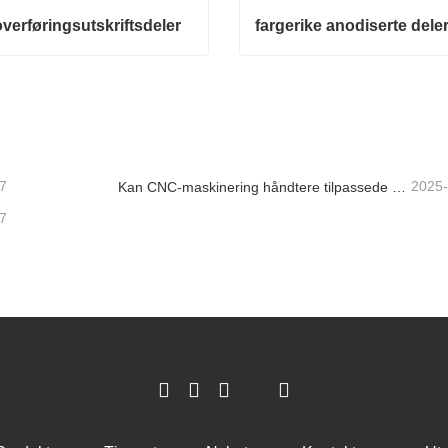
verføringsutskriftsdeler
fargerike anodiserte dele
erføringsutskriftsdeler
fargerike anodiserte deler
kt nå
Kontakt nå
7
2025
Kan CNC-maskinering håndtere tilpassede metalldeler?
7