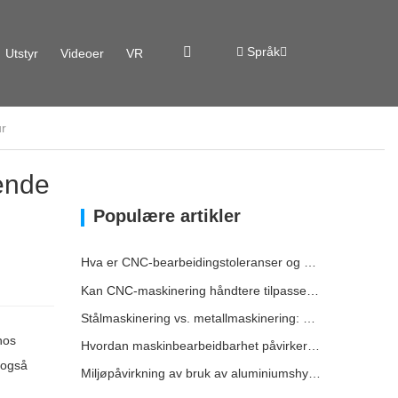
Språk
Utstyr
Videoer
VR
ur
ende
Populære artikler
Hva er CNC-bearbeidingstoleranser og hvorfor er de viktige?
Kan CNC-maskinering håndtere tilpassede metalldeler?
Stålmaskinering vs. metallmaskinering: Hva er forskjellen?
hos
Hvordan maskinbearbeidbarhet påvirker maskineringskostnadene for stål
 også
Miljøpåvirkning av bruk av aluminiumshylsehus