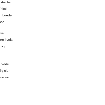
stur får
Enkel
er, buede
ass.
øye
e i vekt,
e og
erkede
lig sjarm
skrive