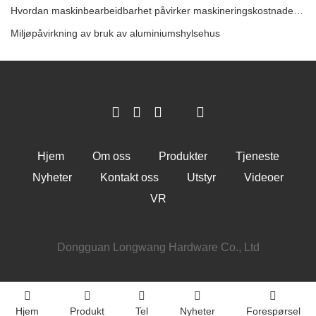
Hvordan maskinbearbeidbarhet påvirker maskineringskostnadene for stål
Miljøpåvirkning av bruk av aluminiumshylsehus
Hjem
Om oss
Produkter
Tjeneste
Nyheter
Kontakt oss
Utstyr
Videoer
VR
Dongguan Longwang Hardware Co., Ltd
Hjem
Produkt
Tel
Nyheter
Forespørsel