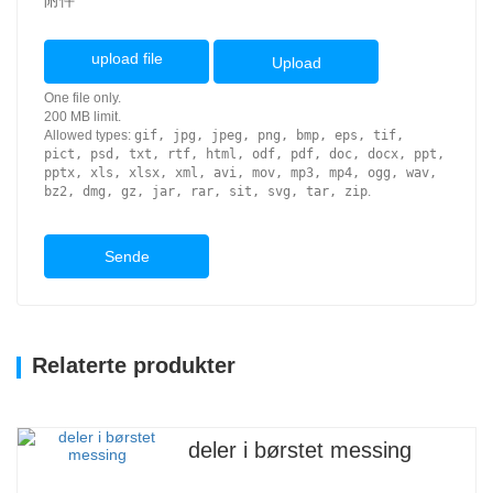
附件
upload file
Upload
One file only.
200 MB limit.
Allowed types:
gif, jpg, jpeg, png, bmp, eps, tif,
pict, psd, txt, rtf, html, odf, pdf, doc, docx, ppt,
pptx, xls, xlsx, xml, avi, mov, mp3, mp4, ogg, wav,
bz2, dmg, gz, jar, rar, sit, svg, tar, zip
.
Sende
Relaterte produkter
deler i børstet messing