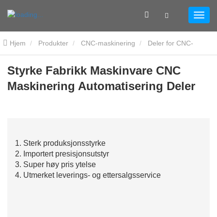
Hjem
Produkter
CNC-maskinering
Deler for CNC-
automatisering
Styrke Fabrikk Maskinvare CNC Maskinering
Styrke Fabrikk Maskinvare CNC
Maskinering Automatisering Deler
Automatisering Deler
1. Sterk produksjonsstyrke
2. Importert presisjonsutstyr
3. Super høy pris ytelse
4. Utmerket leverings- og ettersalgsservice