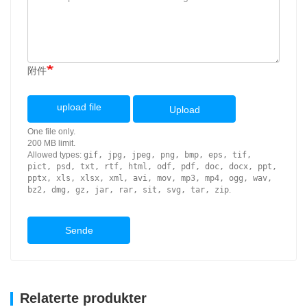
附件
upload file
Upload
One file only.
200 MB limit.
Allowed types:
gif, jpg, jpeg, png, bmp, eps, tif,
pict, psd, txt, rtf, html, odf, pdf, doc, docx, ppt,
pptx, xls, xlsx, xml, avi, mov, mp3, mp4, ogg, wav,
bz2, dmg, gz, jar, rar, sit, svg, tar, zip
.
Sende
Relaterte produkter