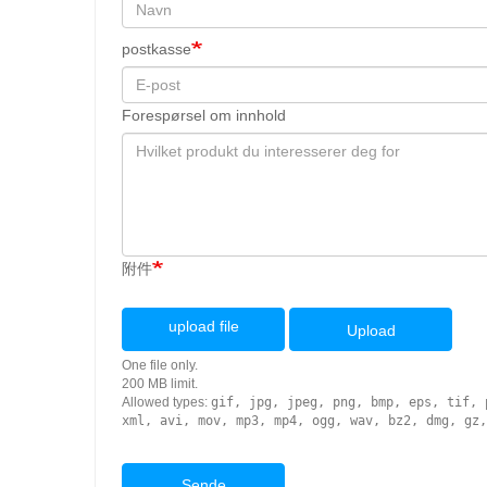
postkasse
Forespørsel om innhold
附件
upload file
Upload
One file only.
200 MB limit.
Allowed types:
gif, jpg, jpeg, png, bmp, eps, tif, 
xml, avi, mov, mp3, mp4, ogg, wav, bz2, dmg, gz,
Sende