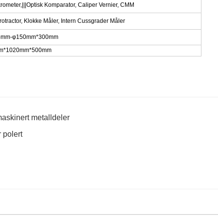
rometer,|||Optisk Komparator, Caliper Vernier, CMM
rotractor, Klokke Måler, Intern Cussgrader Måler
φ0.5mm-φ150mm*300mm
10mm*1020mm*500mm
askinert metalldeler
 polert