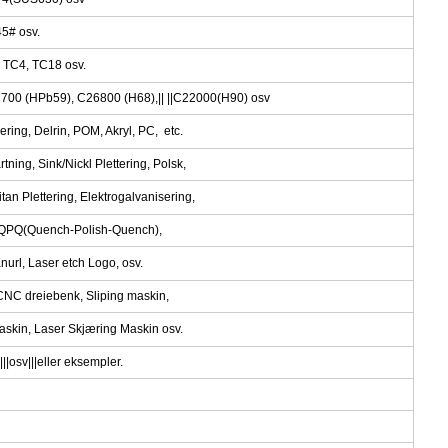
45# osv.
, TC4, TC18 osv.
700 (HPb59), C26800 (H68),|| ||C22000(H90) osv
ring, Delrin, POM, Akryl, PC, etc.
tning, Sink/Nickl Plettering, Polsk,
an Plettering, Elektrogalvanisering,
e, QPQ(Quench-Polish-Quench),
Knurl, Laser etch Logo, osv.
CNC dreiebenk, Sliping maskin,
Maskin, Laser Skjæring Maskin osv.
osv|||eller eksempler.