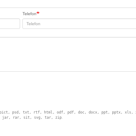
Telefon
pict, psd, txt, rtf, html, odf, pdf, doc, docx, ppt, pptx, xls, 
 jar, rar, sit, svg, tar, zip
.