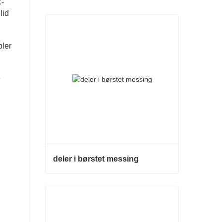
C-
lid
pler
e
deler i børstet messing
.
deler i børstet messing
Kontakt nå