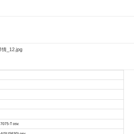
 7075-T osv.
 17-4(SUS630) osv