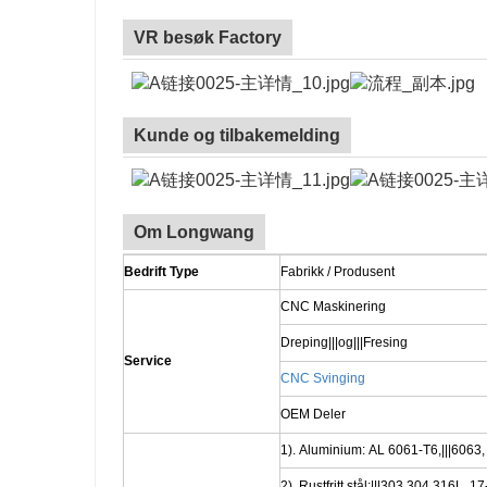
VR besøk Factory
Kunde og tilbakemelding
Om Longwang
Bedrift Type
Fabrikk / Produsent
CNC Maskinering
Dreping|||og|||Fresing
Service
CNC Svinging
OEM Deler
1). Aluminium: AL 6061-T6,|||6063,
2). Rustfritt stål:|||303,304,316L,