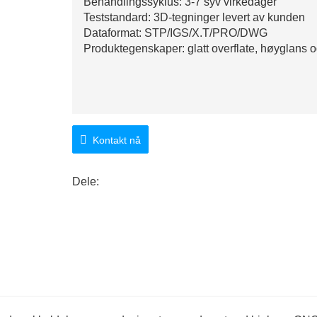
Behandlingssyklus: 3-7 syv virkedager
Teststandard: 3D-tegninger levert av kunden
Dataformat: STP/IGS/X.T/PRO/DWG
Produktegenskaper: glatt overflate, høyglans og
Kontakt nå
Dele: