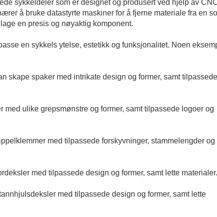
ssede sykkeldeler som er designet og produsert ved hjelp av CN
er å bruke datastyrte maskiner for å fjerne materiale fra en so
 å lage en presis og nøyaktig komponent.
lpasse en sykkels ytelse, estetikk og funksjonalitet. Noen eksem
n skape spaker med intrikate design og former, samt tilpassed
r med ulike grepsmønstre og former, samt tilpassede logoer og
rippelklemmer med tilpassede forskyvninger, stammelengder og
deksler med tilpassede design og former, samt lette materialer
annhjulsdeksler med tilpassede design og former, samt lette