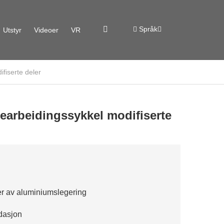
Språk
Utstyr
Videoer
VR
fiserte deler
earbeidingssykkel modifiserte
r av aluminiumslegering
idasjon