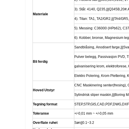
3). Stål: 4140, Q235,|||Q345B,20#,
Materiale
4). Titan: TA1, TA2/GR2,|||TA4/GR5
5). Messing: C36000 (HPb62), C37
6). Kobber, bronse, Magnesium lege
Sandblåsing, Anodisert farge,|||Svar
Pulver belegg, Passivasjon PVD, Tit
Bli ferdig
galvanisering krom, elektrofores
Elektro Polering, Krom Plettering, 
CNC Maskinering senter(fresing), 
Hoved Utstyr
Sylindrisk sliper maskin,|||Boring 
Tegning format
STEP,STP,GIS,CAD,PDF,DWG,DXF|||
Toleranse
+/-0,01 mm ~ +/-0,05 mm
Overflate ruhet
Søn||0.1~3.2