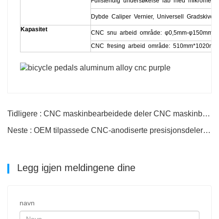
Fullstendig undersøkelse lab med mikrometer,
Dybde Caliper Vernier, Universell Gradskive,
Kapasitet
CNC snu arbeid område: φ0,5mm-φ150mm*
CNC fresing arbeid område: 510mm*1020m
Tidligere : CNC maskinbearbeidede deler CNC maskinbearbeiding stål
Neste : OEM tilpassede CNC-anodiserte presisjonsdeler i aluminium
Legg igjen meldingene dine
navn