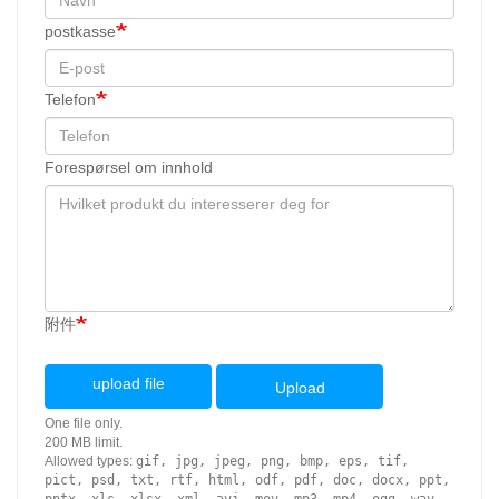
postkasse
Telefon
Forespørsel om innhold
附件
upload file
Upload
One file only.
200 MB limit.
Allowed types:
gif, jpg, jpeg, png, bmp, eps, tif,
pict, psd, txt, rtf, html, odf, pdf, doc, docx, ppt,