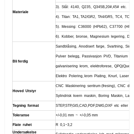
3). Stål: 4140, Q235, Q345B,20#,45# etc.
Materiale
4). Titan: TA1, TA2/GR2, TA4/GR5, TC4, TC18
5). Messing: C36000 (HPb62), C37700 (HPb5
6). Kobber, bronse, Magnesium legering, Delri
Sandblåsing, Anodisert farge, Svartning, Sink/
Pulver belegg, Passivasjon PVD, Titanium Plat
Bli ferdig
galvanisering krom, elektroforese, QPQ(Quenc
Elektro Polering, krom Plating, Knurl, Laser e
CNC Maskinering sentrum (fresing), CNC drei
Hoved Utstyr
Sylindrisk kvern maskin, Boring Maskin, Laser
Tegning format
STEP,STP,GIS,CAD,PDF,DWG,DXF etc eller pr
Toleranse
+/-0,01 mm ~ +/-0,05 mm
Flate ruhet
R 0,1~3,2
Undersøkelse