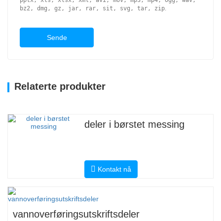
pptx, xls, xlsx, xml, avi, mov, mp3, mp4, ogg, wav,
bz2, dmg, gz, jar, rar, sit, svg, tar, zip
.
Sende
Relaterte produkter
deler i børstet messing
Kontakt nå
vannoverføringsutskriftsdeler