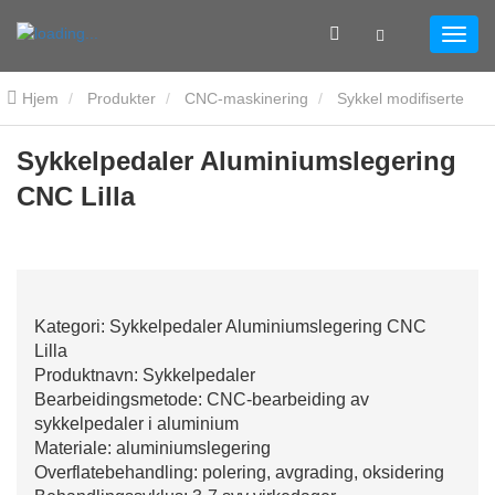
Hjem
Produkter
CNC-maskinering
Sykkel modifiserte
deler
Sykkelpedaler Aluminiumslegering CNC Lilla
Sykkelpedaler Aluminiumslegering
CNC Lilla
Kategori: Sykkelpedaler Aluminiumslegering CNC
Lilla
Produktnavn: Sykkelpedaler
Bearbeidingsmetode: CNC-bearbeiding av
sykkelpedaler i aluminium
Materiale: aluminiumslegering
Overflatebehandling: polering, avgrading, oksidering