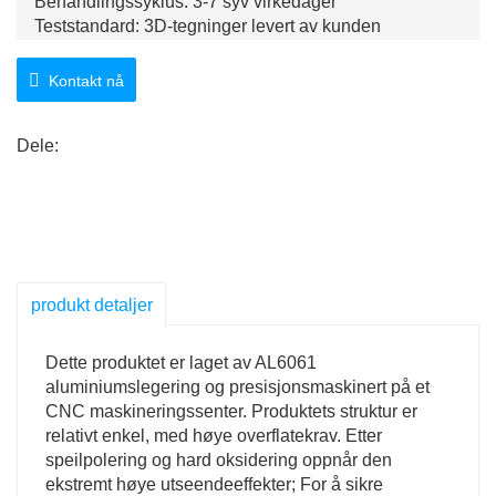
Behandlingssyklus: 3-7 syv virkedager
Teststandard: 3D-tegninger levert av kunden
Dataformat: STP/IGS/X.T/PRO/DWG
Produktegenskaper: glatt overflate, høyglans og fin
Kontakt nå
utførelse
Dele:
produkt detaljer
Dette produktet er laget av AL6061
aluminiumslegering og presisjonsmaskinert på et
CNC maskineringssenter. Produktets struktur er
relativt enkel, med høye overflatekrav. Etter
speilpolering og hard oksidering oppnår den
ekstremt høye utseendeeffekter; For å sikre