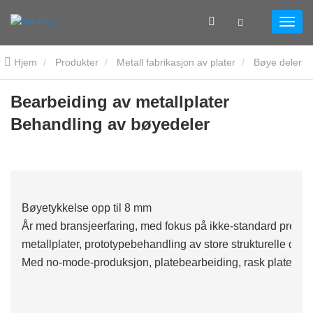
Hjem
Produkter
Metall fabrikasjon av plater
Bøye deler
Bearbeiding av metallplater Behandling av bøyedeler
Bearbeiding av metallplater
Behandling av bøyedeler
Bøyetykkelse opp til 8 mm
År med bransjeerfaring, med fokus på ikke-standard presisj
metallplater, prototypebehandling av store strukturelle dele
Med no-mode-produksjon, platebearbeiding, rask platefrem