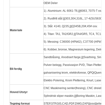
OEM Deler
1). Aluminium: AL 6061-T6,|||6063, 7075-T osv.
2). Rustfritt stål:|||303,304,316L, 17-4(SUS630) 
3). Stål: 4140, Q235,|||Q345B,20#,45# osv.
Materiale
4). Titan: TA1, TA2/GR2,|||TA4/GR5, TC4, TC18 o
5). Messing: C36000 (HPb62), C37700 (HPb59),
6). Kobber, bronse, Magnesium legering, Delrin,
Sandblåsing, Anodisert farge,|||Svartning, Sink/N
Pulver belegg, Passivasjon PVD, Titan Plettering
Bli ferdig
galvanisering krom, elektroforese, QPQ(Quench
Elektro Polering, Krom Plettering, Knurl, Laser e
CNC Maskinering senter(fresing), CNC dreieben
Hoved Utstyr
Sylindrisk sliper maskin,|||Boring Maskin, Laser
Tegning format
STEP,STP,GIS,CAD,PDF,DWG,DXF|||osv|||eller 