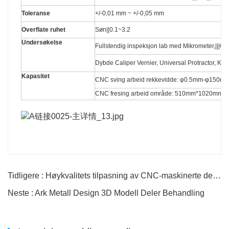
Toleranse
+/-0,01 mm ~ +/-0,05 mm
Overflate ruhet
Søn||0.1~3.2
Undersøkelse
Fullstendig inspeksjon lab med Mikrometer,|||Op
Dybde Caliper Vernier, Universal Protractor, Klo
Kapasitet
CNC sving arbeid rekkevidde: φ0.5mm-φ150
CNC fresing arbeid område: 510mm*1020mm
Tidligere : Høykvalitets tilpasning av CNC-maskinerte deler
Neste : Ark Metall Design 3D Modell Deler Behandling