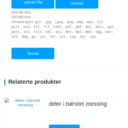
upload file
Upload
One file only.
200 MB limit.
Allowed types:
gif, jpg, jpeg, png, bmp, eps, tif,
pict, psd, txt, rtf, html, odf, pdf, doc, docx, ppt,
pptx, xls, xlsx, xml, avi, mov, mp3, mp4, ogg, wav,
bz2, dmg, gz, jar, rar, sit, svg, tar, zip
.
Sende
Relaterte produkter
deler i børstet messing